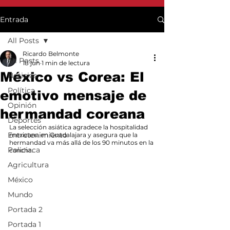
Entrada
All Posts
Ricardo Belmonte
All Posts
18 jun
1 min de lectura
México vs Corea: El
Noticias
Política
emotivo mensaje de
Opinión
hermandad coreana
Deportes
La selección asiática agradece la hospitalidad 
Entretenimiento
mexicana en Guadalajara y asegura que la 
hermandad va más allá de los 90 minutos en la 
Policiaca
cancha.
Agricultura
México
Mundo
Portada 2
Portada 1