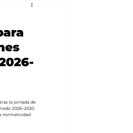
para
ones
 2026-
ras la jornada de 
eriodo 2026–2030. 
la normatividad 