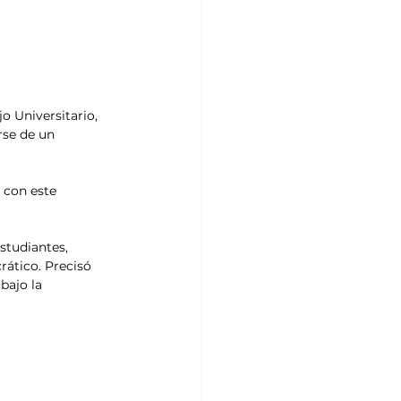
o Universitario, 
rse de un 
 con este 
studiantes, 
ático. Precisó 
bajo la 