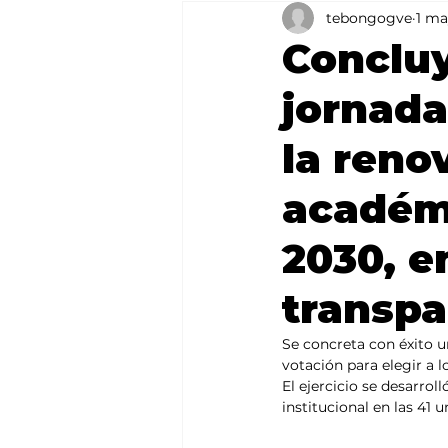
tebongogve
1 ma
Agricultura
México
Concluy
jornada
la reno
académi
2030, e
transpa
Se concreta con éxito u
votación para elegir a 
El ejercicio se desarrol
institucional en las 41