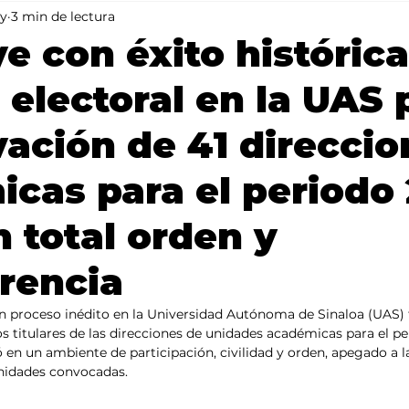
y
3 min de lectura
Mundo
Portada 2
Portada 1
Clima
e con éxito histórica
 electoral en la UAS 
vación de 41 direcci
cas para el periodo
n total orden y
rencia
n proceso inédito en la Universidad Autónoma de Sinaloa (UAS) t
los titulares de las direcciones de unidades académicas para el p
ló en un ambiente de participación, civilidad y orden, apegado a 
 unidades convocadas.