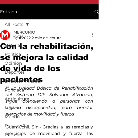
Entrada
All Posts
MERCURIO
All Posts
5 jul 2022
2 min de lectura
Con la rehabilitación,
Noticias
Política
se mejora la calidad
Opinión
de vida de los
Deportes
pacientes
Entretenimiento
** La Unidad Básica de Rehabilitación 
Policiaca
del Sistema DIF Salvador Alvarado, 
Agricultura
sigue atendiendo a personas con 
alguna discapacidad, para brindar 
México
ejercicios de movilidad y fuerza 
Mundo
Portada 2
Guamúchil, Sin.- Gracias a las terapias y 
ejercicios de movilidad y fuerza, las 
Portada 1