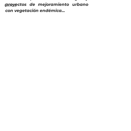
proyectos de mejoramiento urbano 
Clima
con vegetación endémica…