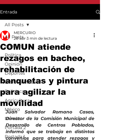
Entrada
All Posts
MERCURIO
All Posts
28 abr
3 min de lectura
COMUN atiende
Noticias
Política
rezagos en bacheo,
Opinión
rehabilitación de
Deportes
banquetas y pintura
Entretenimiento
para agilizar la
Policiaca
Agricultura
movilidad
México
Juan Salvador Romano Casas, 
Mundo
Director de la Comisión Municipal de 
Desarrollo de Centros Poblados, 
Portada 2
informó que se trabaja en distintos 
Portada 1
convenios para atender rezagos y 