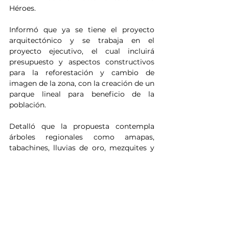
Héroes.
Informó que ya se tiene el proyecto 
arquitectónico y se trabaja en el 
proyecto ejecutivo, el cual incluirá 
presupuesto y aspectos constructivos 
para la reforestación y cambio de 
imagen de la zona, con la creación de un 
parque lineal para beneficio de la 
población.
Detalló que la propuesta contempla 
árboles regionales como amapas, 
tabachines, lluvias de oro, mezquites y 
palo verde, todos con flor, con el 
objetivo de embellecer la ciudad y 
reducir necesidades de riego, poda, 
limpieza y riesgos durante la temporada 
de huracanes.