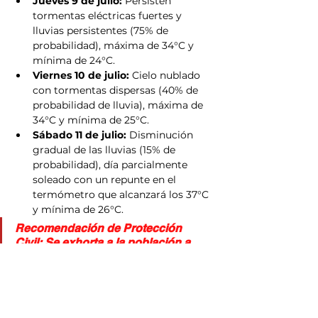
Jueves 9 de julio:
 Persisten 
tormentas eléctricas fuertes y 
lluvias persistentes (75% de 
probabilidad), máxima de 34°C y 
mínima de 24°C.
Viernes 10 de julio:
 Cielo nublado 
con tormentas dispersas (40% de 
probabilidad de lluvia), máxima de 
34°C y mínima de 25°C.
Sábado 11 de julio:
 Disminución 
gradual de las lluvias (15% de 
probabilidad), día parcialmente 
soleado con un repunte en el 
termómetro que alcanzará los 37°C 
y mínima de 26°C.
Recomendación de Protección 
Civil:
 Se exhorta a la población a 
mantenerse hidratada para mitigar el 
golpe de calor en las horas de 
mayor radiación solar y extremar 
precauciones al circular por 
vialidades propensas a 