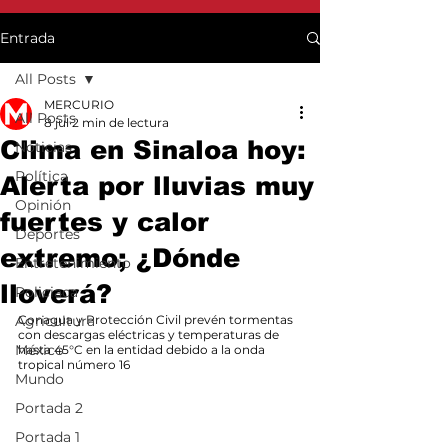
Entrada
All Posts
MERCURIO
All Posts
8 jul
2 min de lectura
Clima en Sinaloa hoy:
Noticias
Política
Alerta por lluvias muy
Opinión
fuertes y calor
Deportes
extremo; ¿Dónde
Entretenimiento
lloverá?
Policiaca
Agricultura
Conagua y Protección Civil prevén tormentas 
con descargas eléctricas y temperaturas de 
México
hasta 45°C en la entidad debido a la onda 
tropical número 16
Mundo
Portada 2
Portada 1