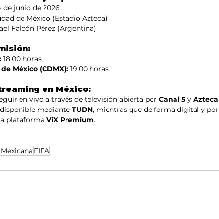
4 de junio de 2026
udad de México (Estadio Azteca)
Yael Falcón Pérez (Argentina)
misión:
:
 18:00 horas
 de México (CDMX):
 19:00 horas
Streaming en México:
guir en vivo a través de televisión abierta por 
Canal 5
 y 
Azteca
á disponible mediante 
TUDN
, mientras que de forma digital y po
la plataforma 
ViX Premium
.
 Mexicana
FIFA