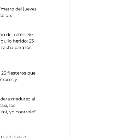
límetro del jueves 
cción.
ón del retén. Se 
gullo herido: 23 
 racha para los 
 23 fiesteros que 
ombres y 
adera madurez al 
axi, los 
 mí, yo controlo" 
a cifra de 0 