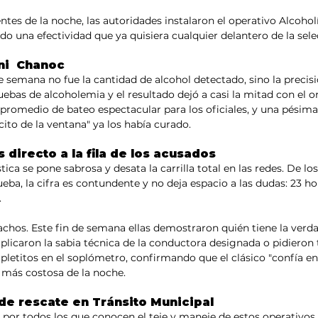
ientes de la noche, las autoridades instalaron el operativo Alcoho
do una efectividad que ya quisiera cualquier delantero de la sele
ni  Chanoc
e semana no fue la cantidad de alcohol detectado, sino la precisi
ebas de alcoholemia y el resultado dejó a casi la mitad con el or
promedio de bateo espectacular para los oficiales, y una pésima
cito de la ventana" ya los había curado.
os directo a la fila de los acusados
tica se pone sabrosa y desata la carrilla total en las redes. De los
ueba, la cifra es contundente y no deja espacio a las dudas: 23 h
.
chos. Este fin de semana ellas demostraron quién tiene la verd
aplicaron la sabia técnica de la conductora designada o pidieron t
letitos en el soplómetro, confirmando que el clásico "confía en
 más costosa de la noche.
 de rescate en Tránsito Municipal
por todos los que conocen el teje y maneje de estos operativos, l