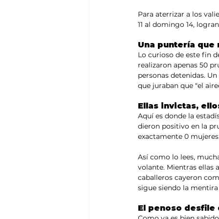
Para aterrizar a los val
11 al domingo 14, logran
Una puntería que 
Lo curioso de este fin d
realizaron apenas 50 pru
personas detenidas. Un 
que juraban que "el aire
Ellas invictas, ell
Aquí es donde la estadís
dieron positivo en la pr
exactamente 0 mujeres
Así como lo lees, mucha
volante. Mientras ellas 
caballeros cayeron comp
sigue siendo la mentira
El penoso desfile
Como ya es bien sabido 