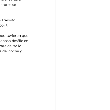
ctores se 
 Tránsito 
or ti.
ndo tuvieron que 
penoso desfile en 
ara de "te lo 
s del coche y 