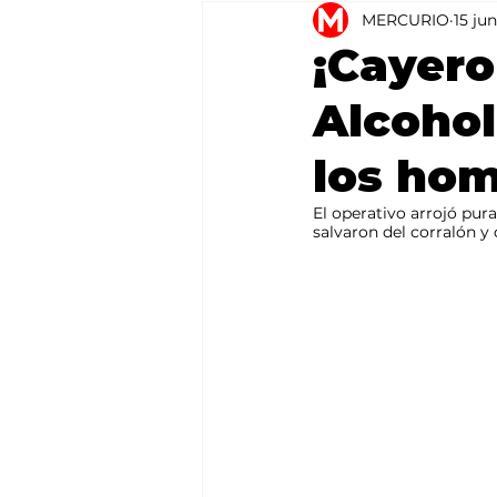
MERCURIO
15 jun
Agricultura
México
¡Cayero
Alcohol
los hom
El operativo arrojó pura
salvaron del corralón y 