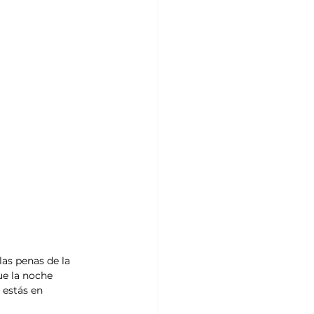
as penas de la 
ue la noche 
 estás en 