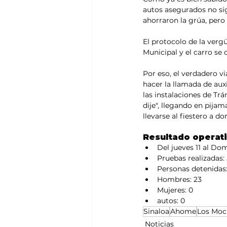
autos asegurados no sig
ahorraron la grúa, pero 
El protocolo de la vergü
Municipal y el carro se 
Por eso, el verdadero v
hacer la llamada de auxi
las instalaciones de Trá
dije", llegando en pijam
llevarse al fiestero a d
Resultado operati
Del jueves 11 al Dom
Pruebas realizadas:
Personas detenidas:
Hombres: 23
Mujeres: 0 
autos: 0
Sinaloa
Ahome
Los Moc
Noticias