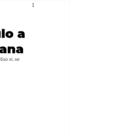
lo a
mana
so sí, se 