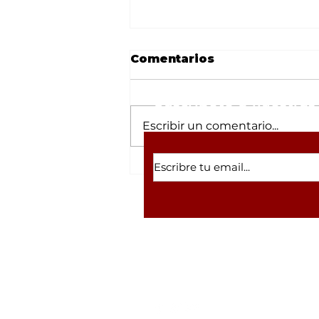
Comentarios
Suscríbete a nuestras 
Escribir un comentario...
Periodista de Televisa
pide 'balas de goma'
contra Madres
Buscadoras