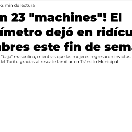
2 min de lectura
Mundo
Portada 2
Portada 1
Clima
n 23 "machines"! El
ímetro dejó en ridícu
bres este fin de se
 "baja" masculina, mientras que las mujeres regresaron invictas. E
del Torito gracias al rescate familiar en Tránsito Municipal