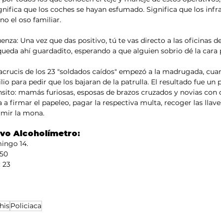
nifica que los coches se hayan esfumado. Significa que los infra
no el oso familiar.
enza: Una vez que das positivo, tú te vas directo a las oficinas de
queda ahí guardadito, esperando a que alguien sobrio dé la cara p
iacrucis de los 23 "soldados caídos" empezó a la madrugada, cua
lio para pedir que los bajaran de la patrulla. El resultado fue un 
nsito: mamás furiosas, esposas de brazos cruzados y novias con c
a a firmar el papeleo, pagar la respectiva multa, recoger las llave
ormir la mona.
vo Alcoholímetro:
ingo 14. 
 50
 23
his
Policiaca