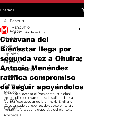
Entrada
All Posts
MERCURIO
All Posts
3 jun
2 min de lectura
Caravana del
Noticias
Política
Bienestar llega por
Opinión
segunda vez a Ohuira;
Deportes
Antonio Menéndez
Entretenimiento
ratifica compromiso
Policiaca
Agricultura
de seguir apoyándolos
México
Durante el evento el Presidente Municipal 
respondió positivamente a la solicitud de la 
Mundo
comunidad escolar de la primaria Emiliano 
Zapata, sede del evento, de que se pintará y 
Portada 2
rehabilitará la cacha deportiva del plantel...
Portada 1