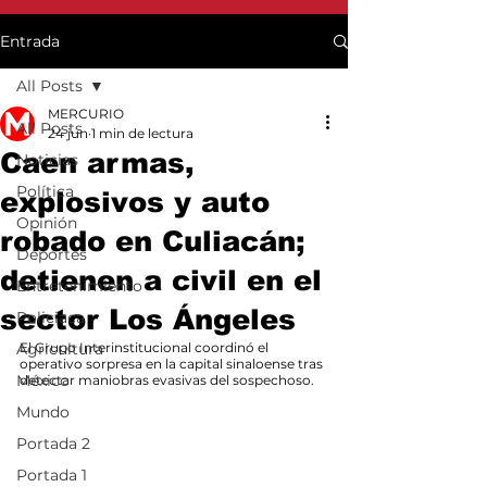
Entrada
All Posts
MERCURIO
All Posts
24 jun
1 min de lectura
Caen armas,
Noticias
Política
explosivos y auto
Opinión
robado en Culiacán;
Deportes
detienen a civil en el
Entretenimiento
sector Los Ángeles
Policiaca
Agricultura
El Grupo Interinstitucional coordinó el 
operativo sorpresa en la capital sinaloense tras 
México
detectar maniobras evasivas del sospechoso.
Mundo
Portada 2
Portada 1