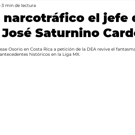
n
3 min de lectura
Mundo
Portada 2
Portada 1
Clima
 narcotráfico el jefe 
 José Saturnino Car
sse Osorio en Costa Rica a petición de la DEA revive el fantasma
 antecedentes históricos en la Liga MX.