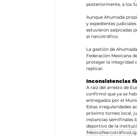
posteriormente, a los 
Aunque Ahumada propiam
y expedientes judiciale
estuvieron salpicadas p
al narcotráfico.
La gestión de Ahumada t
Federación Mexicana de F
proteger la integridad 
replicar. 
Inconsistencias fi
A raíz del arresto de Eu
confirmó que ya se habí
entregados por el Munic
Estas irregularidades ad
próximo torneo local, j
instancias semifinales 
deportivo de la institu
México
Narcotráfico
Li