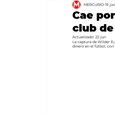
MERCURIO
19 ju
Agricultura
México
Cae por
club de
Actualizado:
22 jun
La captura de Wilder Eu
dinero en el fútbol, con