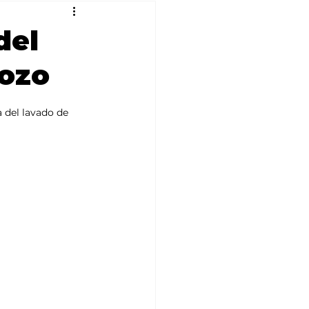
del
dozo
 del lavado de 