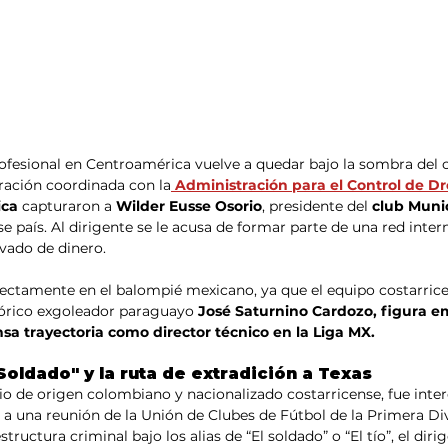
rofesional en Centroamérica vuelve a quedar bajo la sombra del 
ración coordinada con la
 Administración para el Control de D
ica 
capturaron a 
Wilder Eusse Osorio
, presidente del 
club Munic
se país. Al dirigente se le acusa de formar parte de una red inter
avado de dinero.
rectamente en el balompié mexicano, ya que el equipo costarrice
tórico exgoleador paraguayo 
José Saturnino Cardozo, figura e
sa trayectoria como director técnico en la Liga MX.
Soldado" y la ruta de extradición a Texas
o de origen colombiano y nacionalizado costarricense, fue inte
a a una reunión de la Unión de Clubes de Fútbol de la Primera Div
ructura criminal bajo los alias de “El soldado” o “El tío”, el diri