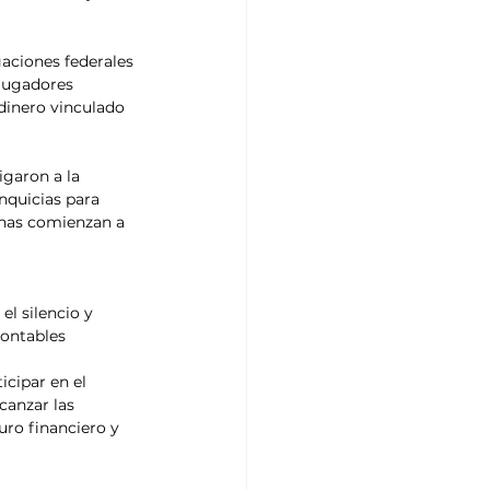
ciones federales 
 jugadores 
dinero vinculado 
garon a la 
nquicias para 
anas comienzan a 
l silencio y 
contables 
icipar en el 
canzar las 
uro financiero y 