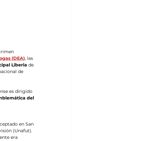
crimen 
rogas (DEA)
, las 
ipal Liberia
 de 
nacional de 
nse es dirigido 
mblemática del 
rceptado en San 
isión (Unafut). 
gente era 