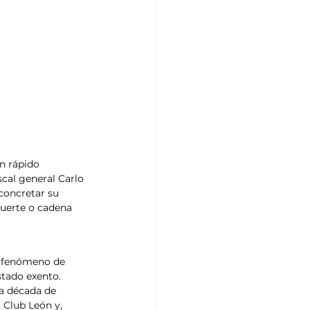
un rápido 
scal general Carlo 
concretar su 
muerte o cadena 
o fenómeno de 
stado exento.
la década de 
 Club León y, 