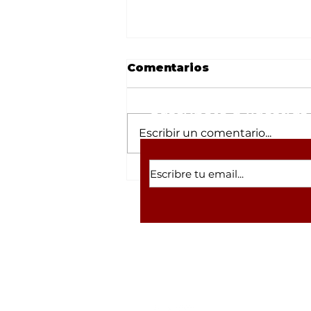
Comentarios
Suscríbete a nuestras 
Escribir un comentario...
Fiscalía obtiene
vinculación a proceso
contra Marcos David
“N” por secuestro
agravado