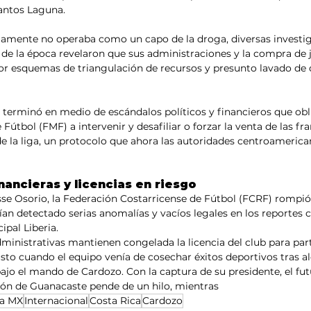
Santos Laguna.
ente no operaba como un capo de la droga, diversas investiga
s de la época revelaron que sus administraciones y la compra de
or esquemas de triangulación de recursos y presunto lavado de 
erminó en medio de escándalos políticos y financieros que obli
útbol (FMF) a intervenir y desafiliar o forzar la venta de las fra
de la liga, un protocolo que ahora las autoridades centroameric
nancieras y licencias en riesgo
sse Osorio, la Federación Costarricense de Fútbol (FCRF) rompió e
an detectado serias anomalías y vacíos legales en los reportes 
ipal Liberia.
ministrativas mantienen congelada la licencia del club para part
usto cuando el equipo venía de cosechar éxitos deportivos tras al
bajo el mando de Cardozo. Con la captura de su presidente, el fut
ción de Guanacaste pende de un hilo, mientras
ga MX
Internacional
Costa Rica
Cardozo