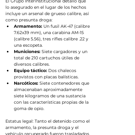
El Grupo Interinstitucional detalló que 
lo asegurado en el lugar de los hechos 
incluye un arsenal de grueso calibre, así 
como presunta droga:
Armamento:
 Un fusil AK-47 (calibre 
7.62x39 mm), una carabina AM-15 
(calibre 5.56), tres rifles calibre .22 y 
una escopeta.
Municiones:
 Siete cargadores y un 
total de 210 cartuchos útiles de 
diversos calibres.
Equipo táctico:
 Dos chalecos 
provistos con placas balísticas.
Narcóticos:
 Siete contenedores que 
almacenaban aproximadamente 
siete kilogramos de una sustancia 
con las características propias de la 
goma de opio.
Estatus legal: Tanto el detenido como el 
armamento, la presunta droga y el 
vehículo recuperado fueron trasladados 