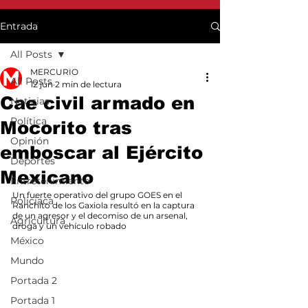
Entrada
All Posts
MERCURIO
All Posts
12 jun
2 min de lectura
Cae civil armado en
Noticias
Política
Mocorito tras
Opinión
emboscar al Ejército
Deportes
Mexicano
Entretenimiento
Un fuerte operativo del grupo GOES en el 
Policiaca
Ranchito de los Gaxiola resultó en la captura 
de un agresor y el decomiso de un arsenal, 
Agricultura
droga y un vehículo robado
México
Mundo
Portada 2
Portada 1