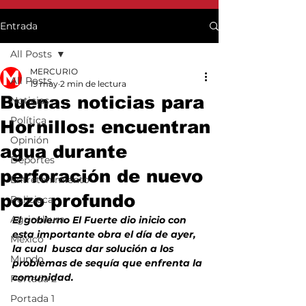
Entrada
All Posts
MERCURIO
All Posts
19 may
2 min de lectura
Buenas noticias para
Noticias
Política
Hornillos: encuentran
Opinión
agua durante
Deportes
perforación de nuevo
Entretenimiento
pozo profundo
Policiaca
Agricultura
El gobierno El Fuerte dio inicio con 
esta importante obra el día de ayer, 
México
la cual  busca dar solución a los 
Mundo
problemas de sequía que enfrenta la 
comunidad. 
Portada 2
Portada 1