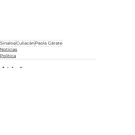
Sinaloa
Culiacán
Paola Gárate
Noticias
Política
Ver todo
Entradas relacionadas