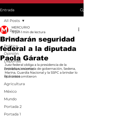
Entrada
All Posts
MERCURIO
All Posts
19 jun
1 min de lectura
Brindarán seguridad
Noticias
Política
federal a la diputada
Opinión
Paola Gárate
Deportes
Juez federal obliga a la presidencia de la 
Entretenimiento
república, secretaría de gobernación, Sedena, 
Marina, Guardia Nacional y la SSPC a brindar lo 
Policiaca
que antes omitieron
Agricultura
México
Mundo
Portada 2
Portada 1