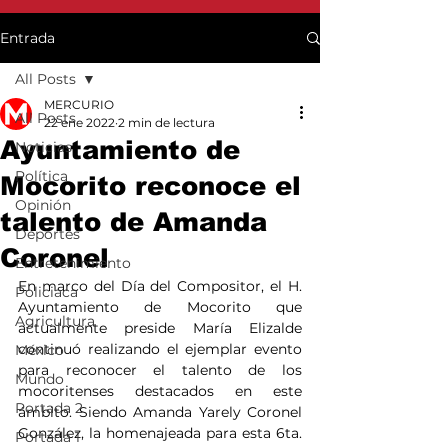
Entrada
All Posts
MERCURIO
All Posts
22 ene 2022
2 min de lectura
Ayuntamiento de
Noticias
Política
Mocorito reconoce el
Opinión
talento de Amanda
Deportes
Coronel
Entretenimiento
En marco del Día del Compositor, el H. 
Policiaca
Ayuntamiento de Mocorito que 
Agricultura
actualmente preside María Elizalde 
continuó realizando el ejemplar evento 
México
para reconocer el talento de los 
Mundo
mocoritenses destacados en este 
Portada 2
ámbito. Siendo Amanda Yarely Coronel 
González, la homenajeada para esta 6ta. 
Portada 1