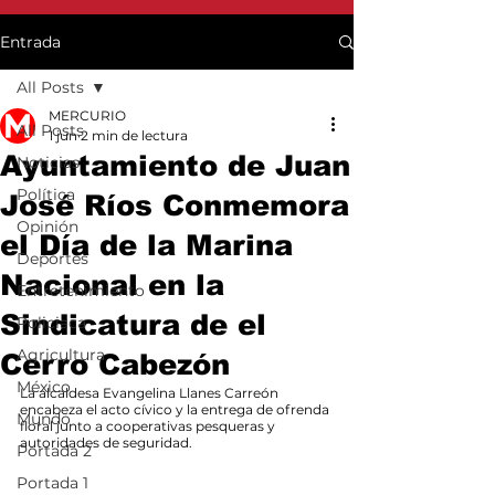
Entrada
All Posts
MERCURIO
All Posts
1 jun
2 min de lectura
Ayuntamiento de Juan
Noticias
Política
José Ríos Conmemora
Opinión
el Día de la Marina
Deportes
Nacional en la
Entretenimiento
Sindicatura de el
Policiaca
Agricultura
Cerro Cabezón
México
La alcaldesa Evangelina Llanes Carreón 
encabeza el acto cívico y la entrega de ofrenda 
Mundo
floral junto a cooperativas pesqueras y 
autoridades de seguridad.
Portada 2
Portada 1