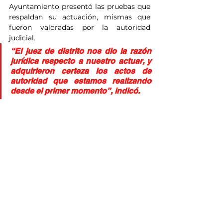
Ayuntamiento presentó las pruebas que 
respaldan su actuación, mismas que 
fueron valoradas por la autoridad 
judicial.
“El juez de distrito nos dio la razón 
jurídica respecto a nuestro actuar, y 
adquirieron certeza los actos de 
autoridad que estamos realizando 
desde el primer momento”, indicó.
El Director de Asuntos Jurídicos afirmó 
que los trabajos no se han detenido y 
continuarán hasta que el riesgo para la 
población quede mitigado, ya que la 
intervención del Ayuntamiento tiene 
como único propósito salvaguardar la 
integridad de vecinos, peatones y 
automovilistas.