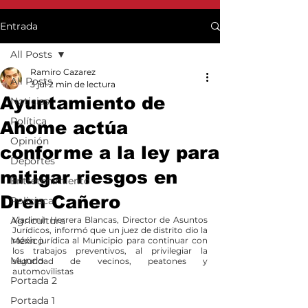
Entrada
All Posts
Ramiro Cazarez
All Posts
3 jul
2 min de lectura
Ayuntamiento de
Noticias
Política
Ahome actúa
Opinión
conforme a la ley para
Deportes
mitigar riesgos en
Entretenimiento
Dren Cañero
Policiaca
Agricultura
Vladimir Herrera Blancas, Director de Asuntos 
Jurídicos, informó que un juez de distrito dio la 
México
razón jurídica al Municipio para continuar con 
los trabajos preventivos, al privilegiar la 
Mundo
seguridad de vecinos, peatones y 
automovilistas
Portada 2
Portada 1