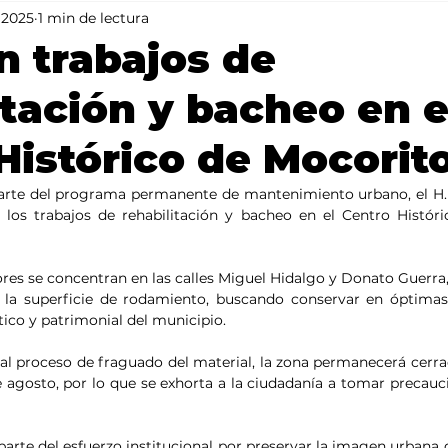
 2025
1 min de lectura
Mundo
Portada 2
Portada 1
Clima
 trabajos de
itación y bacheo en e
Histórico de Mocorit
parte del programa permanente de mantenimiento urbano, el H.
los trabajos de rehabilitación y bacheo en el Centro Históri
ores se concentran en las calles Miguel Hidalgo y Donato Guerra,
 la superficie de rodamiento, buscando conservar en óptimas 
tico y patrimonial del municipio.
 al proceso de fraguado del material, la zona permanecerá cerrad
agosto, por lo que se exhorta a la ciudadanía a tomar precauci
arte del esfuerzo institucional por preservar la imagen urbana 