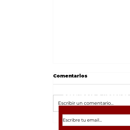
Comentarios
Suscríbete a nuestras 
Escribir un comentario...
César Gastélum y la
lista de 'influencers'