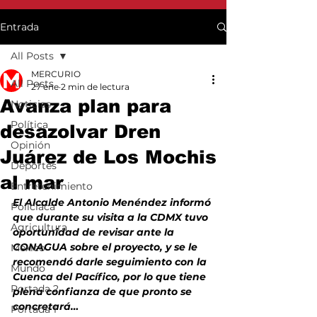
Entrada
All Posts
MERCURIO
All Posts
27 ene
2 min de lectura
Avanza plan para
Noticias
Política
desazolvar Dren
Opinión
Juárez de Los Mochis
Deportes
al mar
Entretenimiento
El Alcalde Antonio Menéndez informó 
Policiaca
que durante su visita a la CDMX tuvo 
Agricultura
oportunidad de revisar ante la 
CONAGUA sobre el proyecto, y se le 
México
recomendó darle seguimiento con la 
Mundo
Cuenca del Pacífico, por lo que tiene 
Portada 2
plena confianza de que pronto se 
concretará…
Portada 1