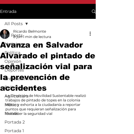
Entrada
All Posts
Ricardo Belmonte
All Posts
8 jun
1 min de lectura
Avanza en Salvador
Noticias
Política
Alvarado el pintado de
Opinión
señalización vial para
Deportes
la prevención de
Entretenimiento
accidentes
Policiaca
Agricultura
La Dirección de Movilidad Sustentable realizó 
trabajos de pintado de topes en la colonia 
México
Militar y exhorta a la ciudadanía a reportar 
puntos que requieran señalización para 
Mundo
fortalecer la seguridad vial
Portada 2
Portada 1