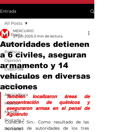
Entrada
All Posts
MERCURIO
All Posts
27 jun 2025
3 min de lectura
Autoridades detienen
Noticias
Política
a 6 civiles, aseguran
Opinión
armamento y 14
Deportes
vehículos en diversas
Entretenimiento
acciones
Policiaca
Agricultura
También localizaron áreas de 
concentración de químicos y 
México
aseguraron armas en el penal de 
Mundo
Aguaruto
Portada 2
Culiacán, Sin.- Como resultado de las 
acciones de autoridades de los tres 
Portada 1