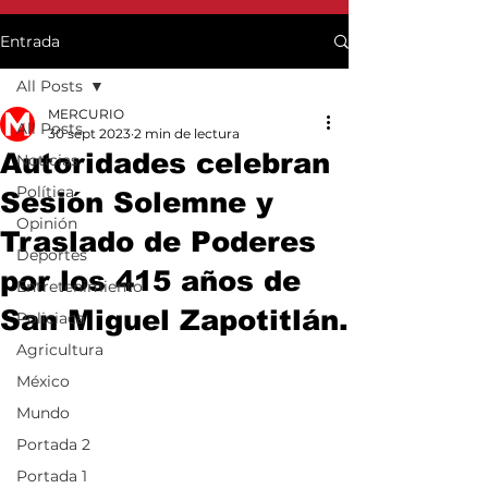
Entrada
All Posts
MERCURIO
All Posts
30 sept 2023
2 min de lectura
Autoridades celebran
Noticias
Política
Sesión Solemne y
Opinión
Traslado de Poderes
Deportes
por los 415 años de
Entretenimiento
San Miguel Zapotitlán.
Policiaca
Agricultura
México
Mundo
Portada 2
Portada 1