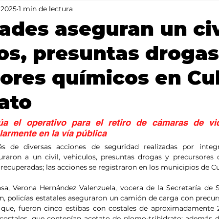
 2025
1 min de lectura
Mundo
Portada 2
Portada 1
Clima
ades aseguran un civ
os, presuntas drogas
ores químicos en Cu
ato
a el operativo para el retiro de cámaras de vide
larmente en la vía pública
vés de diversas acciones de seguridad realizadas por integ
eguraron a un civil, vehiculos, presuntas drogas y precursores
recuperadas; las acciones se registraron en los municipios de Cu
sa, Verona Hernández Valenzuela, vocera de la Secretaría de S
n, policías estatales aseguraron un camión de carga con precur
ó que, fueron cinco estibas con costales de aproximadamente 2
costales, que contenían acetato de plomo-trihidrato; además d