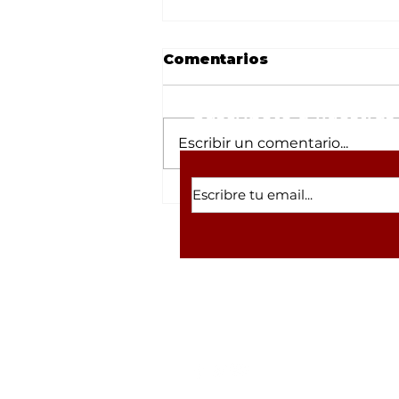
Comentarios
Suscríbete a nuestras 
Escribir un comentario...
César Gastélum y la
lista de 'influencers'
asesinados en Sinaloa
por supuestos vínculos
con el narco