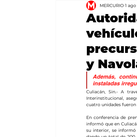
MERCURIO
1 ago
Agricultura
México
Autorid
vehícul
precurs
y Navol
Además, continú
instaladas irregu
Culiacán, Sin.- A tra
Interinstitucional, as
cuatro unidades fueron 
En conferencia de pren
informó que en Culiacá
su interior, se inform
dando un total de 200 