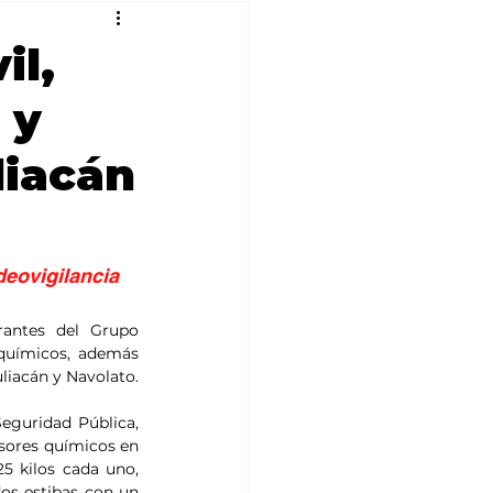
il,
 y
liacán
ovigilancia 
rantes del Grupo 
 químicos, además 
liacán y Navolato.
eguridad Pública, 
sores químicos en 
5 kilos cada uno, 
os estibas con un 