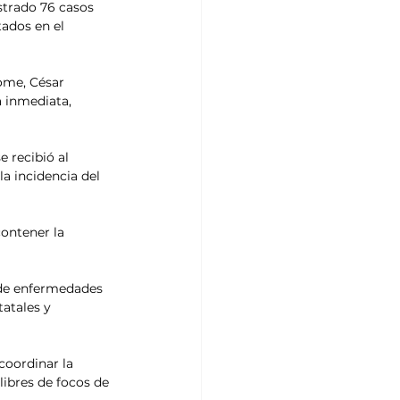
strado 76 casos 
ados en el 
ome, César 
 inmediata, 
 recibió al 
a incidencia del 
ontener la 
de enfermedades 
atales y 
oordinar la 
libres de focos de 