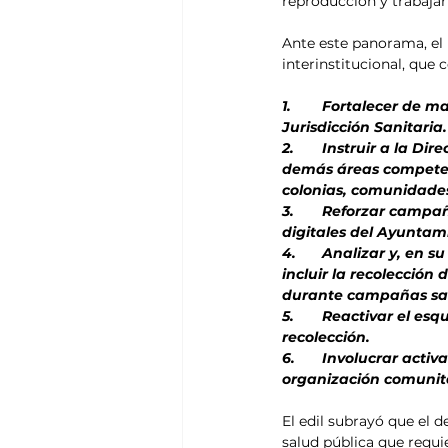
reproducción y trabajar
Ante este panorama, el 
interinstitucional, que
1.	Fortalecer de manera inmediata la coordinación permanente entre el Ayuntamiento y la 
Jurisdicción Sanitaria.
2.	Instruir a la Dirección de Salud Municipal, Servicios Públicos, Obras Públicas, JAPAMA y 
demás áreas competent
colonias, comunidades
3.	Reforzar campañas masivas de concientización a través de medios oficiales y plataformas 
digitales del Ayuntam
4.	Analizar y, en su caso, modificar el convenio con la empresa concesionaria OP Ecología para 
incluir la recolección
durante campañas san
5.	Reactivar el esquema de perifoneo coordinado, garantizando previamente la logística de 
recolección.
6.	Involucrar activamente a síndicos y comisariados municipales en las labores de promoción y 
organización comunit
El edil subrayó que el 
salud pública que requi