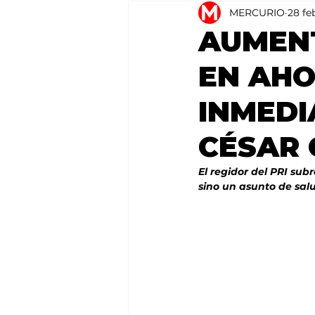
MERCURIO
28 fe
Agricultura
México
AUMENT
EN AHO
INMEDI
CÉSAR
El regidor del PRI su
sino un asunto de sal