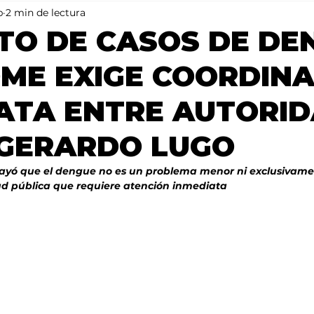
b
2 min de lectura
Mundo
Portada 2
Portada 1
Clima
O DE CASOS DE DE
ME EXIGE COORDIN
ATA ENTRE AUTORID
 GERARDO LUGO
brayó que el dengue no es un problema menor ni exclusivamen
ud pública que requiere atención inmediata