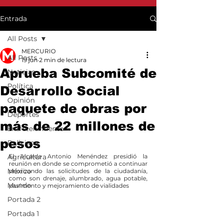
Entrada
All Posts
MERCURIO
All Posts
19 jun
2 min de lectura
Aprueba Subcomité de
Noticias
Política
Desarrollo Social
Opinión
paquete de obras por
Deportes
más de 22 millones de
Entretenimiento
pesos
Policiaca
Agricultura
El Alcalde Antonio Menéndez presidió la 
reunión en donde se comprometió a continuar 
México
priorizando las solicitudes de la ciudadanía, 
como son drenaje, alumbrado, agua potable, 
Mundo
pavimento y mejoramiento de vialidades
Portada 2
Portada 1