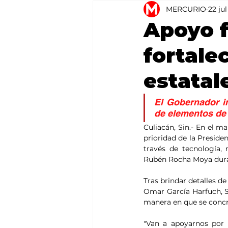
MERCURIO
22 ju
Agricultura
México
Apoyo f
fortale
estatal
El Gobernador in
de elementos de 
Culiacán, Sin.- En el ma
prioridad de la Presiden
través de tecnología,
Rubén Rocha Moya dura
Tras brindar detalles de
Omar García Harfuch, S
manera en que se conc
"Van a apoyarnos por d