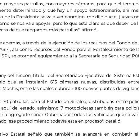
 mayores patrullas, con mayores cámaras, para que el tema de
nto determinado y que hay un apoyo extraordinario, ahí me di
 de la Presidenta se va a ver conmigo, me dijo que el jueves n
omo se nos va a apoyar, pero lo que está claro es que deben de l
ecto de que tengamos más patrullas", afirmó. 
además, a través de la ejecución de los recursos del Fondo de 
ASP), así como recursos del Fondo para el Fortalecimiento de las
SP), se otorgará equipamiento a la Secretaría de Seguridad Públi
ny del Rincón, titular del Secretariado Ejecutivo del Sistema Es
aló que se instalarán 613 cámaras nuevas, distribuidas entre
s Mochis, entre las cuales cubrirán 100 nuevos puntos de vigilan
0 patrullas para el Estado de Sinaloa, distribuidas entre policí
 aquí del estado, asimismo 7 motocicletas también para policía e
taría agregarle señor Gobernador todos los vehículos que se van 
ado, ese procedimiento todavía está en proceso", detalló. 
utivo Estatal señaló que también se avanzará en combatir el 