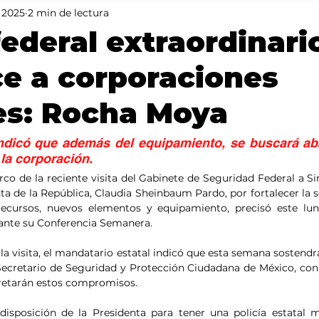
l 2025
2 min de lectura
Mundo
Portada 2
Portada 1
Clima
ederal extraordinari
ce a corporaciones
es: Rocha Moya
dicó que además del equipamiento, se buscará abati
la corporación.
rco de la reciente visita del Gabinete de Seguridad Federal a Sina
ta de la República, Claudia Sheinbaum Pardo, por fortalecer la s
 recursos, nuevos elementos y equipamiento, precisó este lun
nte su Conferencia Semanera. 
 la visita, el mandatario estatal indicó que esta semana sostendr
ecretario de Seguridad y Protección Ciudadana de México, con 
retarán estos compromisos. 
isposición de la Presidenta para tener una policía estatal m