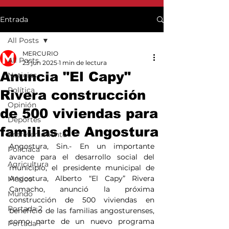
Entrada
All Posts
MERCURIO
All Posts
23 jun 2025
1 min de lectura
Anuncia "El Capy"
Noticias
Política
Rivera construcción
Opinión
de 500 viviendas para
Deportes
familias de Angostura
Entretenimiento
Angostura, Sin.- En un importante 
Policiaca
avance para el desarrollo social del 
Agricultura
municipio, el presidente municipal de 
Angostura, Alberto “El Capy” Rivera 
México
Camacho, anunció la próxima 
Mundo
construcción de 500 viviendas en 
Portada 2
beneficio de las familias angosturenses, 
como parte de un nuevo programa 
Portada 1