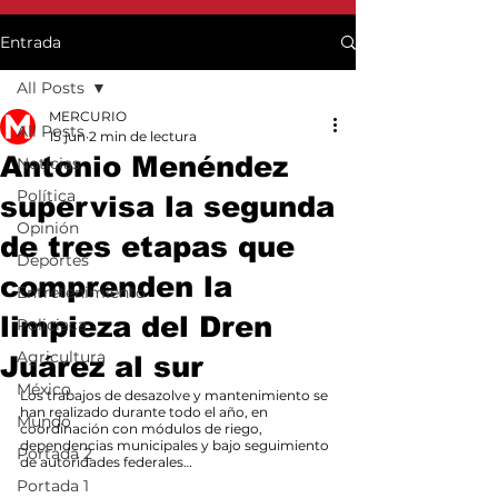
Entrada
All Posts
MERCURIO
All Posts
15 jun
2 min de lectura
Antonio Menéndez
Noticias
Política
supervisa la segunda
Opinión
de tres etapas que
Deportes
comprenden la
Entretenimiento
limpieza del Dren
Policiaca
Agricultura
Juárez al sur
México
Los trabajos de desazolve y mantenimiento se 
han realizado durante todo el año, en 
Mundo
coordinación con módulos de riego, 
dependencias municipales y bajo seguimiento 
Portada 2
de autoridades federales…
Portada 1