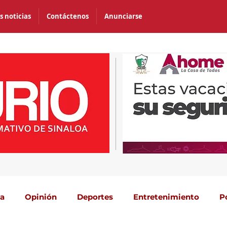
s noticias
Contáctenos
Anunciarse
ca
Opinión
Deportes
Entretenimiento
P