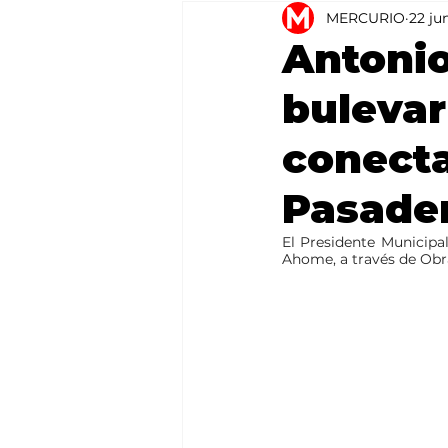
MERCURIO
22 ju
Agricultura
México
Antoni
bulevar
conect
Pasade
El Presidente Municipa
Ahome, a través de Ob