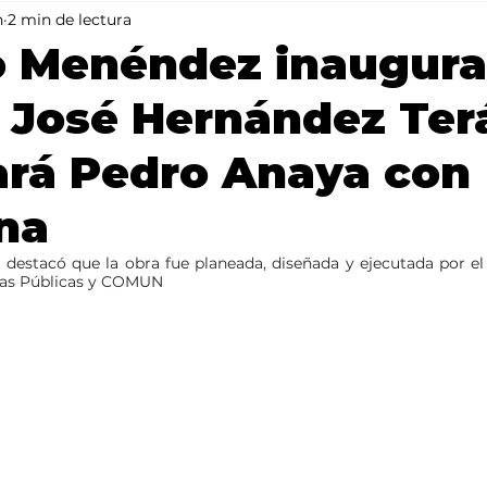
n
2 min de lectura
Mundo
Portada 2
Portada 1
Clima
o Menéndez inaugura
 José Hernández Ter
ará Pedro Anaya con
na
l destacó que la obra fue planeada, diseñada y ejecutada por e
ras Públicas y COMUN