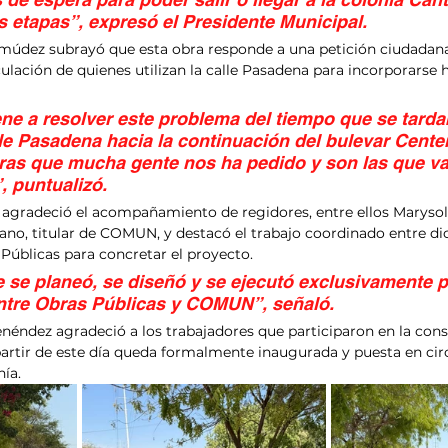
s etapas”, expresó el Presidente Municipal.
údez subrayó que esta obra responde a una petición ciudadana
rculación de quienes utilizan la calle Pasadena para incorporarse h
ene a resolver este problema del tiempo que se tarda
lle Pasadena hacia la continuación del bulevar Cente
bras que mucha gente nos ha pedido y son las que v
, puntualizó.
 agradeció el acompañamiento de regidores, entre ellos Marysol 
o, titular de COMUN, y destacó el trabajo coordinado entre di
 Públicas para concretar el proyecto.
 se planeó, se diseñó y se ejecutó exclusivamente po
ntre Obras Públicas y COMUN”, señaló.
éndez agradeció a los trabajadores que participaron en la cons
 a partir de este día queda formalmente inaugurada y puesta en ci
nía.