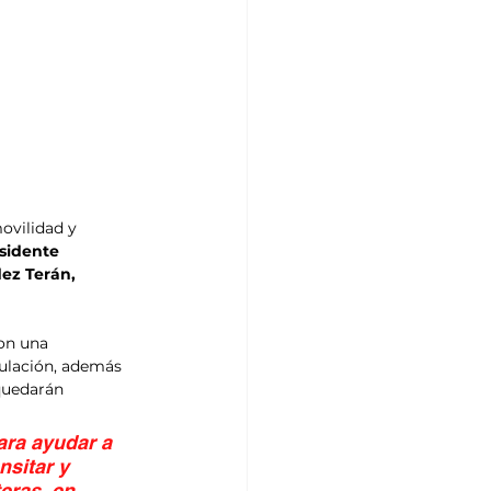
ovilidad y 
esidente 
ez Terán, 
on una 
ulación, además 
 quedarán 
ara ayudar a 
nsitar y 
eras, en 