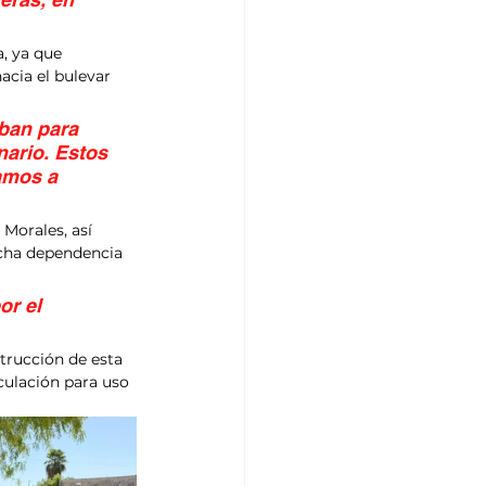
, ya que 
acia el bulevar 
ban para 
nario. Estos 
amos a 
Morales, así 
cha dependencia 
r el 
trucción de esta 
rculación para uso 