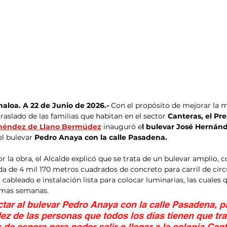
aloa. A 22 de Junio de 2026.-
 Con el propósito de mejorar la m
raslado de las familias que habitan en el sector
 Canteras, el Pr
néndez de Llano Bermúdez
inauguró e
l bulevar José Hernánd
el bulevar
 Pedro Anaya con la calle Pasadena.
 la obra, el Alcalde explicó que se trata de un bulevar amplio, c
a de 4 mil 170 metros cuadrados de concreto para carril de circ
 cableado e instalación lista para colocar luminarias, las cuales
imas semanas.
ctar al bulevar Pedro Anaya con la calle Pasadena, p
dez de las personas que todos los días tienen que tra
s de espera para poder salir o llegar a la colonia Cant