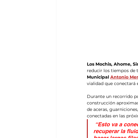
Los Mochis, Ahome, Sin
reducir los tiempos de t
Municipal 
Antonio Me
vialidad que conectará 
Durante un recorrido por
construcción aproximad
de aceras, guarniciones,
conectadas en las próx
 “Esto va a cone
recuperar la flui
hacer largas fila