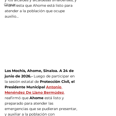
y los alcaldes y alcaldesas sinaloenses, y 
Clima
manifiesta que Ahome está listo para 
atender a la población que ocupe 
auxilio…
Los Mochis, Ahome, Sinaloa. A 24 de 
junio de 2026.- 
Luego de participar en 
la sesión estatal de 
Protección Civil, el 
Presidente Municipal 
Antonio 
Menéndez De Llano Bermúdez
,
reafirmó que 
Ahome
 está listo y 
preparado para atender las 
emergencias que se pudieran presentar, 
y auxiliar a la población con 