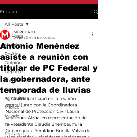
Entrada
All Posts
MERCURIO
All Posts
24 jun
2 min de lectura
Antonio Menéndez
Noticias
Política
asiste a reunión con
Opinión
titular de PC Federal y
Deportes
la gobernadora, ante
Entretenimiento
temporada de lluvias
Policiaca
Agricultura
El Alcalde participó en la reunión 
estatal junto con la Coordinadora 
México
Nacional de Protección Civil Laura 
Mundo
Velázquez Alzúa, en representación de 
la Presidenta Claudia Sheinbaum, la 
Portada 2
Gobernadora Yeraldine Bonilla Valverde 
Portada 1