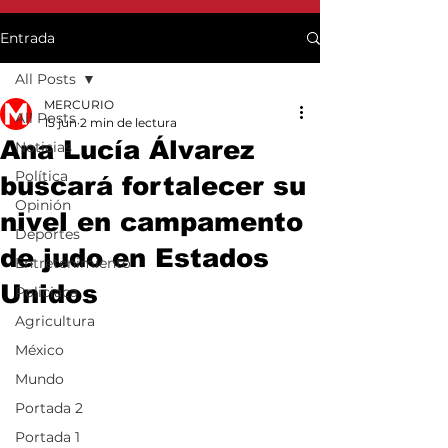
Entrada
All Posts
MERCURIO
All Posts
15 jun
2 min de lectura
Ana Lucía Álvarez
Noticias
Política
buscará fortalecer su
Opinión
nivel en campamento
Deportes
de judo en Estados
Entretenimiento
Unidos
Policiaca
Agricultura
México
Mundo
Portada 2
Portada 1