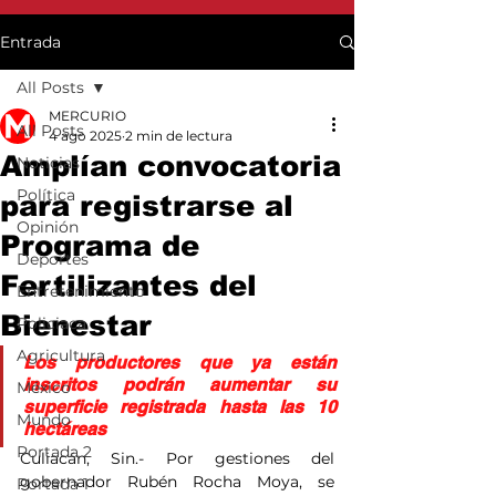
Entrada
All Posts
MERCURIO
All Posts
4 ago 2025
2 min de lectura
Amplían convocatoria
Noticias
Política
para registrarse al
Opinión
Programa de
Deportes
Fertilizantes del
Entretenimiento
Bienestar
Policiaca
Agricultura
Los productores que ya están 
inscritos podrán aumentar su 
México
superficie registrada hasta las 10 
Mundo
hectáreas
Portada 2
Culiacán, Sin.- Por gestiones del 
gobernador Rubén Rocha Moya, se 
Portada 1