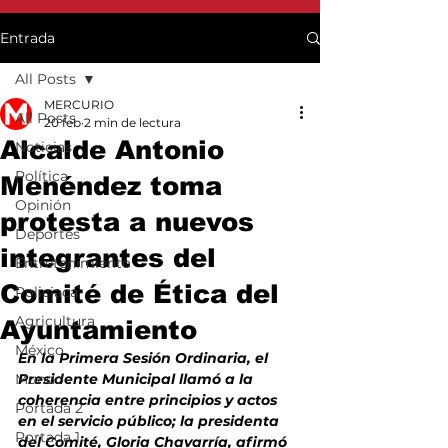
Entrada
All Posts
MERCURIO
All Posts
20 feb
2 min de lectura
Alcalde Antonio
Noticias
Política
Menéndez toma
Opinión
protesta a nuevos
Deportes
integrantes del
Entretenimiento
Comité de Ética del
Policiaca
Agricultura
Ayuntamiento
México
En la Primera Sesión Ordinaria, el 
Mundo
Presidente Municipal llamó a la 
coherencia entre principios y actos 
Portada 2
en el servicio público; la presidenta 
Portada 1
del Comité, Gloria Chavarría, afirmó 