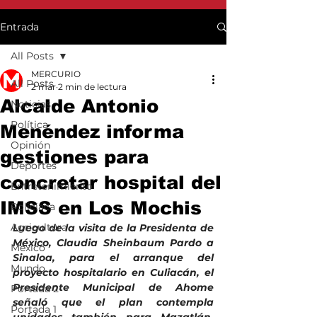
Entrada
All Posts
MERCURIO
All Posts
2 mar
2 min de lectura
Alcalde Antonio
Noticias
Política
Menéndez informa
Opinión
gestiones para
Deportes
concretar hospital del
Entretenimiento
IMSS en Los Mochis
Policiaca
Agricultura
Luego de la visita de la Presidenta de 
México, Claudia Sheinbaum Pardo a 
México
Sinaloa, para el arranque del 
Mundo
proyecto hospitalario en Culiacán, el 
Presidente Municipal de Ahome 
Portada 2
señaló que el plan contempla 
Portada 1