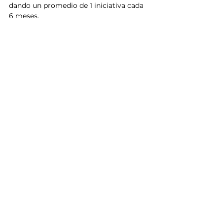
dando un promedio de 1 iniciativa cada 
6 meses. 
Este ha sido el resultado del trabajo de 
los legisladores de Ahome, criticados 