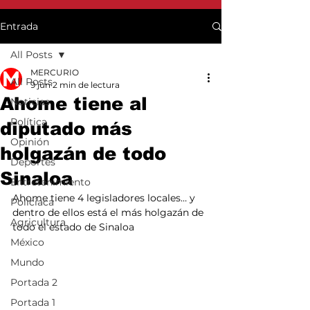
Entrada
All Posts
MERCURIO
All Posts
9 jun
2 min de lectura
Ahome tiene al
Noticias
Política
diputado más
Opinión
holgazán de todo
Deportes
Sinaloa
Entretenimiento
Ahome tiene 4 legisladores locales… y 
Policiaca
dentro de ellos está el más holgazán de 
Agricultura
todo el estado de Sinaloa 
México
Mundo
Portada 2
Portada 1