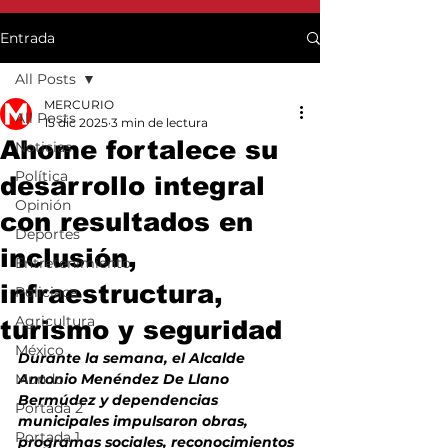
Entrada
All Posts
MERCURIO
All Posts
15 dic 2025
3 min de lectura
Ahome fortalece su
Noticias
Política
desarrollo integral
Opinión
con resultados en
Deportes
inclusión,
Entretenimiento
infraestructura,
Policiaca
Agricultura
turismo y seguridad
México
Durante la semana, el Alcalde 
Mundo
Antonio Menéndez De Llano 
Bermúdez y dependencias 
Portada 2
municipales impulsaron obras, 
Portada 1
programas sociales, reconocimientos 