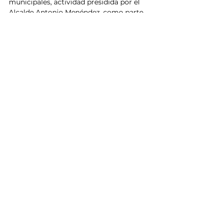
municipales, actividad presidida por el 
Alcalde Antonio Menéndez, como parte 
del compromiso con la transparencia y 
la correcta actuación del servicio 
público.
Con estas acciones, Ahome reafirma su 
rumbo de avance y transformación, 
consolidándose como Ahome, La Casa 
de Todos.
Noticias