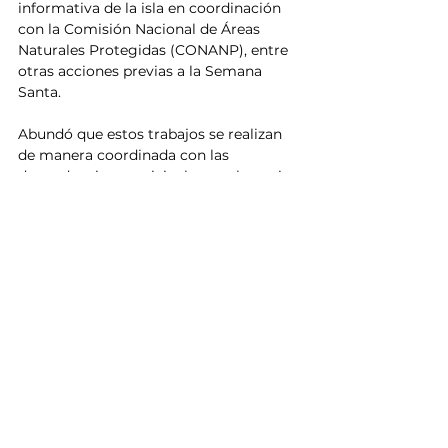
informativa de la isla en coordinación 
con la Comisión Nacional de Áreas 
Naturales Protegidas (CONANP), entre 
otras acciones previas a la Semana 
Santa.
Abundó que estos trabajos se realizan 
de manera coordinada con las 
dependencias municipales y voluntarios 
como Guardianes de la Playa, tanto en 
el Maviri, como en el malecón de 
Topolobampo, centros ceremoniales, 
riberas de ríos, carreteras y caminos a 
puntos recreativos, así como otras 
playas del municipio.
Durante la reunión se acordó involucrar 
a los restauranteros y prestadores de 
servicios del Maviri, para hacer una 
descacharrización en sus locales a la 
par de la jornada de limpieza en la playa 