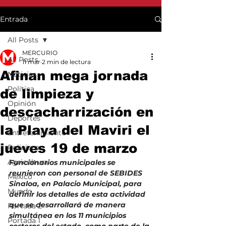
Entrada
All Posts
MERCURIO
All Posts
11 mar
2 min de lectura
Afinan mega jornada
Noticias
Política
de limpieza y
Opinión
descacharrización en
Deportes
la Playa del Maviri el
Entretenimiento
jueves 19 de marzo
Policiaca
Agricultura
Funcionarios municipales se 
reunieron con personal de SEBIDES 
México
Sinaloa, en Palacio Municipal, para 
Mundo
definir los detalles de esta actividad 
que se desarrollará de manera 
Portada 2
simultánea en los 11 municipios 
Portada 1