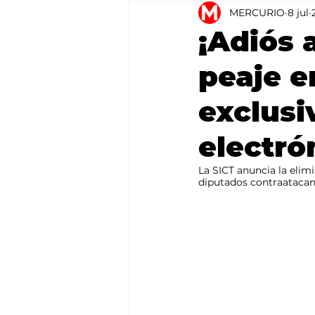
MERCURIO
8 jul
Agricultura
México
¡Adiós 
peaje e
exclusi
electró
La SICT anuncia la elimi
diputados contraatacan 