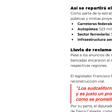
Así se repartirá e
Como parte de la estrat
públicas y mixtas proye
Carreteras federal
Autopistas:
 523 mi
Sector ferroviario:
 
Infraestructura ae
Lluvia de reclamo
Pese a los anuncios de 
bancadas encararon al 
respectivas regiones.
El legislador Francisco
reconstrucción vial. 
"Los sudcalifor
y es justo un pr
como se prometió
Por su parte, el diputa
de Tierra Caliente, com