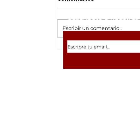
Suscríbete a nuestras 
Escribir un comentario...
“Las encuestas son
solo una fotografía; el
verdadero triunfo se
construye en el
territorio”: Imelda
Castro
Volver a inicio