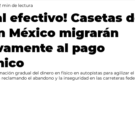
2 min de lectura
Mundo
Portada 2
Portada 1
Clima
al efectivo! Casetas 
n México migrarán
vamente al pago
nico
nación gradual del dinero en físico en autopistas para agilizar el 
reclamando el abandono y la inseguridad en las carreteras fede