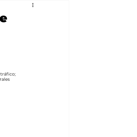
de
tráfico; 
rales