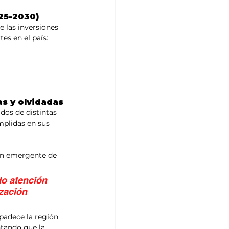
025-2030)
 las inversiones 
es en el país:
s y olvidadas
dos de distintas 
plidas en sus 
lan emergente de 
o atención 
zación 
padece la región 
tando que la 