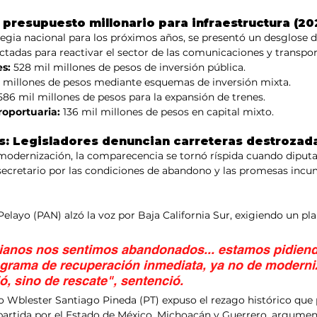
l presupuesto millonario para infraestructura (2
egia nacional para los próximos años, se presentó un desglose de
ctadas para reactivar el sector de las comunicaciones y transport
es:
 528 mil millones de pesos de inversión pública.
l millones de pesos mediante esquemas de inversión mixta.
586 mil millones de pesos para la expansión de trenes.
roportuaria:
 136 mil millones de pesos en capital mixto.
s: Legisladores denuncian carreteras destrozada
modernización, la comparecencia se tornó ríspida cuando diputa
secretario por las condiciones de abandono y las promesas incum
 Pelayo (PAN) alzó la voz por Baja California Sur, exigiendo un p
nianos nos sentimos abandonados... estamos pidiend
ograma de recuperación inmediata, ya no de moderni
, sino de rescate", sentenció.
do Wblester Santiago Pineda (PT) expuso el rezago histórico que 
partida por el Estado de México, Michoacán y Guerrero, argumen