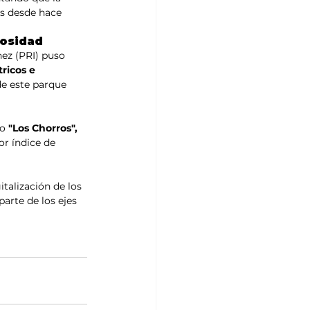
s desde hace 
rosidad
ez (PRI) puso 
ricos e 
de este parque 
o 
"Los Chorros", 
r índice de 
talización de los 
arte de los ejes 