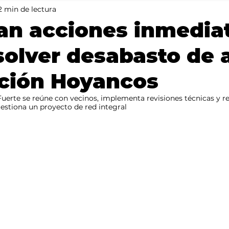
2 min de lectura
Mundo
Portada 2
Portada 1
Clima
an acciones inmedia
solver desabasto de
ación Hoyancos
uerte se reúne con vecinos, implementa revisiones técnicas y re
estiona un proyecto de red integral