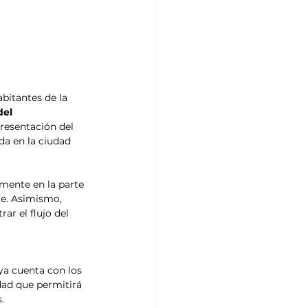
abitantes de la 
del 
resentación del 
a en la ciudad 
lmente en la parte 
te. Asimismo, 
r el flujo del 
ya cuenta con los 
dad que permitirá 
.