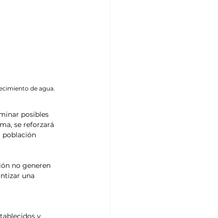
ecimiento de agua. 
minar posibles 
ma, se reforzará 
 población 
ión no generen 
ntizar una 
tablecidos y 