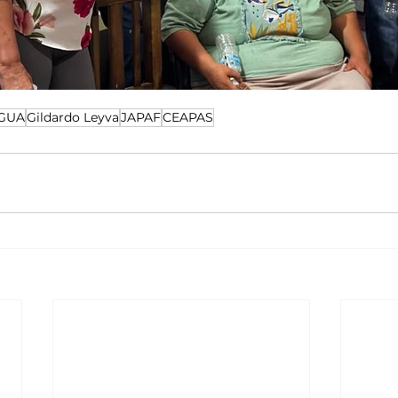
GUA
Gildardo Leyva
JAPAF
CEAPAS