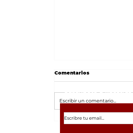
Comentarios
Suscríbete a nuestras 
Escribir un comentario...
Reportan operativo en
el Penal de Aguaruto;
aseguran droga