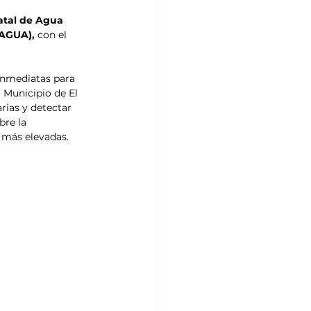
atal de Agua 
NAGUA),
 con el 
inmediatas para 
l Municipio de El 
rias y detectar 
re la 
s más elevadas.