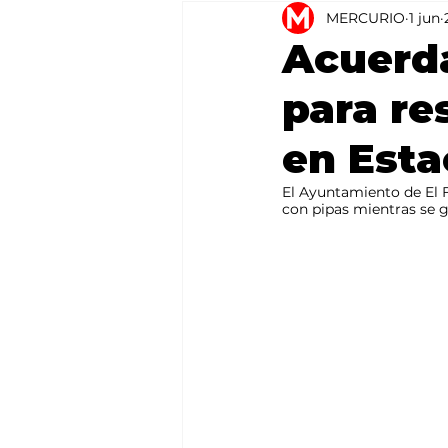
MERCURIO
1 jun
Agricultura
México
Acuerd
para re
en Est
El Ayuntamiento de El F
con pipas mientras se g