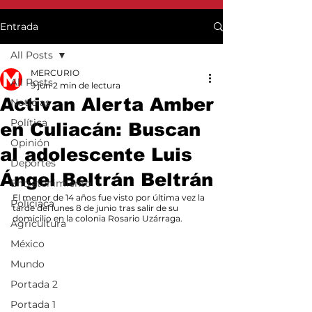
Entrada
All Posts
MERCURIO
All Posts
9 jun
2 min de lectura
Activan Alerta Amber
Noticias
Política
en Culiacán: Buscan
Opinión
al adolescente Luis
Deportes
Ángel Beltrán Beltrán
Entretenimiento
El menor de 14 años fue visto por última vez la 
Policiaca
tarde del lunes 8 de junio tras salir de su 
domicilio en la colonia Rosario Uzárraga.
Agricultura
México
Mundo
Portada 2
Portada 1