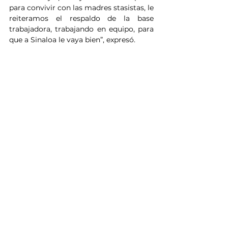
para convivir con las madres stasistas, le 
reiteramos el respaldo de la base 
trabajadora, trabajando en equipo, para 
que a Sinaloa le vaya bien”, expresó.
Finalmente, las madres stasistas le 
otorgaron un fuerte aplauso a la 
Gobernadora Yeraldine por asistir al 
festejo de las trabajadoras de base.
Noticias
Ver todo
Entradas relacionadas