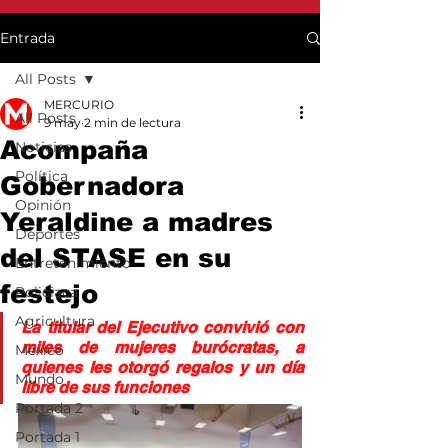
Entrada
All Posts
MERCURIO
All Posts
9 may
2 min de lectura
Acompaña
Noticias
Política
Gobernadora
Opinión
Yeraldine a madres
Deportes
del STASE en su
Entretenimiento
festejo
Policiaca
Agricultura
La titular del Ejecutivo convivió con 
miles de mujeres burócratas, a 
México
quienes les otorgó regalos y un día 
Mundo
libre de sus funciones
Portada 2
Portada 1