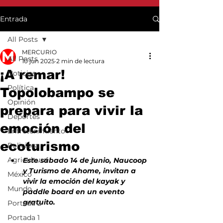
Entrada
All Posts
MERCURIO
All Posts
10 jun 2025
2 min de lectura
¡A remar!
Noticias
Política
Topolobampo se
Opinión
prepara para vivir la
Deportes
emoción del
Entretenimiento
ecoturismo
Policiaca
Agricultura
Este sábado 14 de junio, Naucoop 
y Turismo de Ahome, invitan a 
México
vivir la emoción del kayak y 
Mundo
paddle board en un evento 
gratuito.
Portada 2
Portada 1