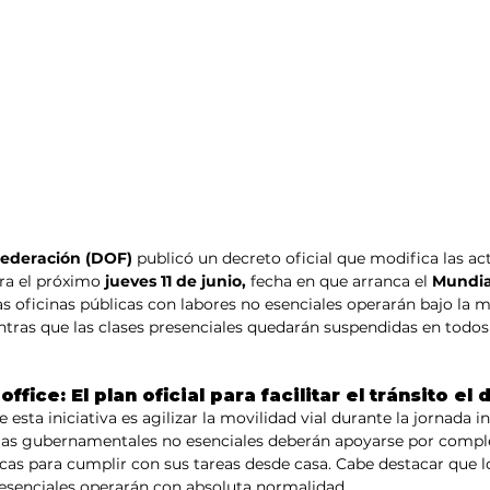
 Federación (DOF) 
publicó un decreto oficial que modifica las ac
ara el próximo
 jueves 11 de junio,
 fecha en que arranca el 
Mundia
s oficinas públicas con labores no esenciales operarán bajo la 
entras que las clases presenciales quedarán suspendidas en todos 
fice: El plan oficial para facilitar el tránsito el 
e esta iniciativa es agilizar la movilidad vial durante la jornada i
cias gubernamentales no esenciales deberán apoyarse por comple
as para cumplir con sus tareas desde casa. Cabe destacar que lo
 esenciales operarán con absoluta normalidad.