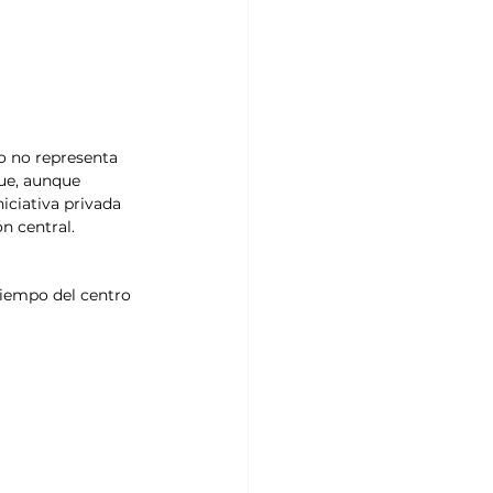
o no representa 
ue, aunque 
iciativa privada 
n central.
(tiempo del centro 