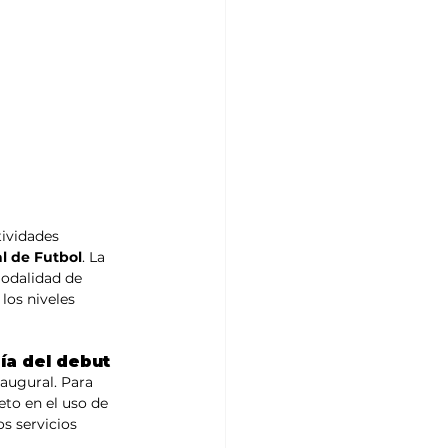
tividades 
l de Futbol
. La 
modalidad de 
los niveles 
día del debut
naugural. Para 
to en el uso de 
s servicios 