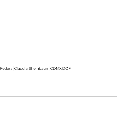
Federal
Claudia Sheinbaum
CDMX
DOF