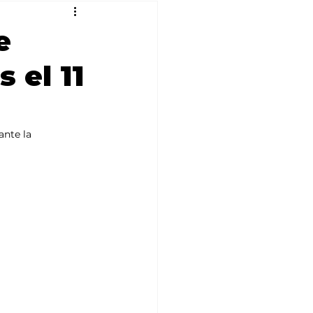
e
 el 11
ante la 