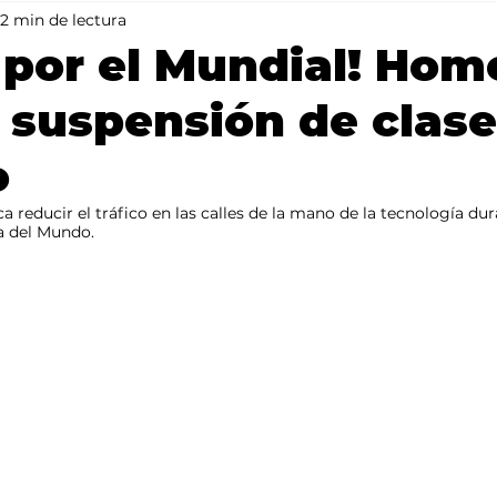
2 min de lectura
Mundo
Portada 2
Portada 1
Clima
 por el Mundial! Hom
y suspensión de clases
o
a reducir el tráfico en las calles de la mano de la tecnología dur
a del Mundo.