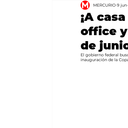
MERCURIO
9 jun
Agricultura
México
¡A casa
office 
de juni
El gobierno federal busc
inauguración de la Cop