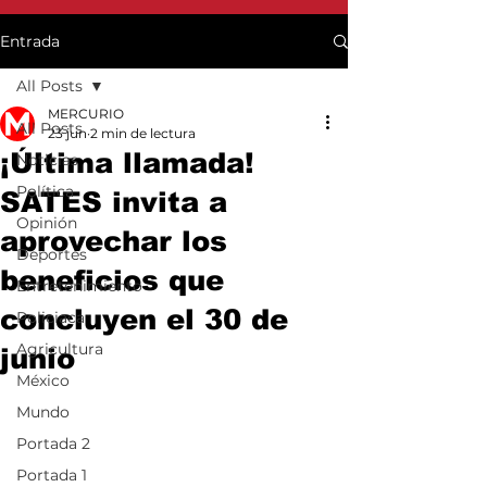
Entrada
All Posts
MERCURIO
All Posts
23 jun
2 min de lectura
¡Última llamada!
Noticias
Política
SATES invita a
Opinión
aprovechar los
Deportes
beneficios que
Entretenimiento
concluyen el 30 de
Policiaca
Agricultura
junio
México
Mundo
Portada 2
Portada 1