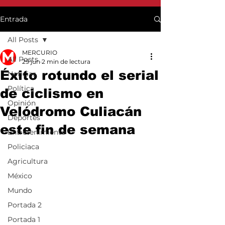
Entrada
All Posts
MERCURIO
All Posts
29 jun
2 min de lectura
Éxito rotundo el serial
Noticias
Política
de ciclismo en
Opinión
Velódromo Culiacán
Deportes
este fin de semana
Entretenimiento
Policiaca
Agricultura
México
Mundo
Portada 2
Portada 1