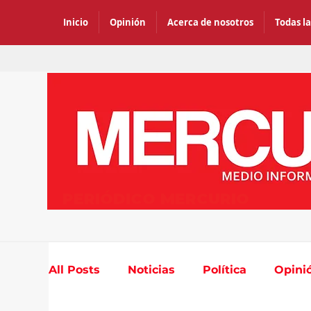
Inicio
Opinión
Acerca de nosotros
Todas la
PERIÓDICO MERCURIO
All Posts
Noticias
Política
Opini