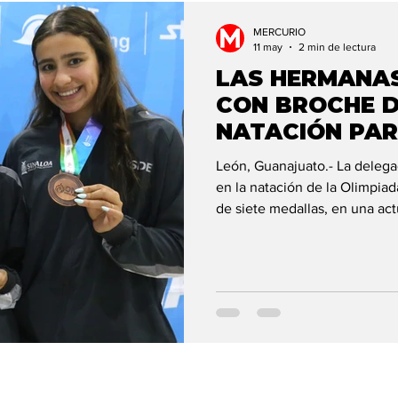
rtada 1
Clima
MERCURIO
11 may
2 min de lectura
LAS HERMANAS
CON BROCHE D
NATACIÓN PAR
León, Guanajuato.- La delega
en la natación de la Olimpi
de siete medallas, en una a
Casillas se convirtieron en l
que #LosJovenesDeSinaloaAl
jornada de competencias, Mar
de bronce en los 50 metros li
un tiempo de 27.93 segun