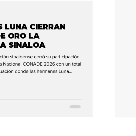
 LUNA CIERRAN
E ORO LA
A SINALOA
ción sinaloense cerró su participación
ada Nacional CONADE 2026 con un total
ctuación donde las hermanas Luna
as grandes protagonistas y confirmaron
goEstamosHaciendoBien. En la última
ía Luna Casillas conquistó la medalla
bres categoría 13-14 años, registrando