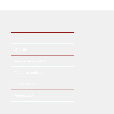
Inicio
Opinión
Acerca de nosotros
Todas las noticias
Contáctenos
Anunciarse